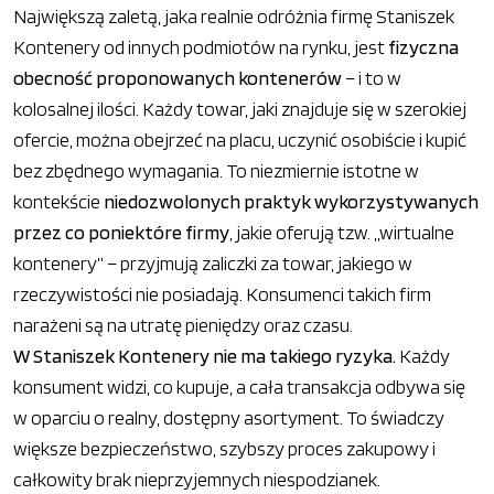
Największą zaletą, jaka realnie odróżnia firmę Staniszek
Kontenery od innych podmiotów na rynku, jest
fizyczna
obecność proponowanych kontenerów
– i to w
kolosalnej ilości. Każdy towar, jaki znajduje się w szerokiej
ofercie, można obejrzeć na placu, uczynić osobiście i kupić
bez zbędnego wymagania. To niezmiernie istotne w
kontekście
niedozwolonych praktyk wykorzystywanych
przez co poniektóre firmy
, jakie oferują tzw. „wirtualne
kontenery” – przyjmują zaliczki za towar, jakiego w
rzeczywistości nie posiadają. Konsumenci takich firm
narażeni są na utratę pieniędzy oraz czasu.
W Staniszek Kontenery nie ma takiego ryzyka.
Każdy
konsument widzi, co kupuje, a cała transakcja odbywa się
w oparciu o realny, dostępny asortyment. To świadczy
większe bezpieczeństwo, szybszy proces zakupowy i
całkowity brak nieprzyjemnych niespodzianek.