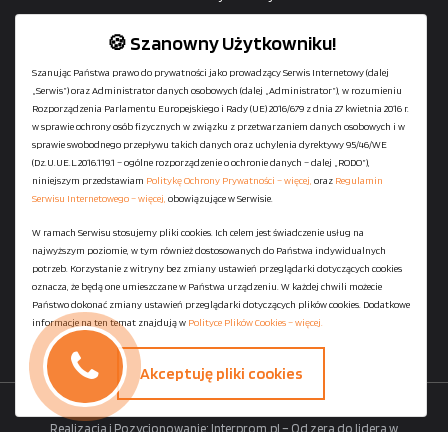
🍪 Szanowny Użytkowniku!
Szanując Państwa prawo do prywatności jako prowadzący Serwis Internetowy (dalej
„Serwis”) oraz Administrator danych osobowych (dalej „Administrator”), w rozumieniu
+48
729-133-333
Rozporządzenia Parlamentu Europejskiego i Rady (UE) 2016/679 z dnia 27 kwietnia 2016 r.
biuro@601144444.pl
w sprawie ochrony osób fizycznych w związku z przetwarzaniem danych osobowych i w
sprawie swobodnego przepływu takich danych oraz uchylenia dyrektywy 95/46/WE
(Dz.U.UE.L.2016.119.1 – ogólne rozporządzenie o ochronie danych – dalej „RODO”),
niniejszym przedstawiam
Politykę Ochrony Prywatności – więcej,
oraz
Regulamin
Kontakt
Serwisu Internetowego – więcej,
obowiązujące w Serwisie.
W ramach Serwisu stosujemy pliki cookies. Ich celem jest świadczenie usług na
najwyższym poziomie, w tym również dostosowanych do Państwa indywidualnych
Regulamin serwisu
potrzeb. Korzystanie z witryny bez zmiany ustawień przeglądarki dotyczących cookies
Polityka Ochrony Prywatności
oznacza, że będą one umieszczane w Państwa urządzeniu. W każdej chwili możecie
Państwo dokonać zmiany ustawień przeglądarki dotyczących plików cookies. Dodatkowe
Polityka Plików Cookies
informacje na ten temat znajdują w
Polityce Plików Cookies – więcej.
Mapa strony
Akceptuję pliki cookies
Copyright ©
StaniaszekKontenery.pl
- 2026 All Rights Reserved.
Realizacja i Pozycjonowanie:
Interprom.pl – Od zera do lidera w
wyszukiwarkach.