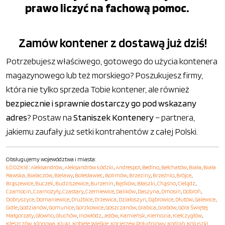
prawo liczyć na fachową pomoc.
Zamów kontener z dostawą już dziś!
Potrzebujesz właściwego, gotowego do użycia kontenera
magazynowego lub też morskiego? Poszukujesz firmy,
która nie tylko sprzeda Tobie kontener, ale również
bezpiecznie i sprawnie dostarczy go pod wskazany
adres
? Postaw na
Staniszek Kontenery
– partnera,
jakiemu zaufały już setki kontrahentów z całej Polski.
Obsługujemy województwa i miasta:
ŁÓDZKIE
:
Aleksandrów
,
Aleksandrów Łódzki
,
Andrespol
,
Bedlno
,
Bełchatów
,
Biała
,
Biała
Rawska
,
Białaczów
,
Bielawy
,
Bolesławiec
,
Bolimów
,
Brzeziny
,
Brzeźnio
,
Brójce
,
Brąszewice
,
Buczek
,
Budziszewice
,
Burzenin
,
Będków
,
Błaszki
,
Chąśno
,
Cielądz
,
Czarnocin
,
Czarnożyły
,
Czastary
,
Czerniewice
,
Dalików
,
Daszyna
,
Dmosin
,
Dobroń
,
Dobryszyce
,
Domaniewice
,
Drużbice
,
Drzewica
,
Działoszyn
,
Dąbrowice
,
Dłutów
,
Galewice
,
Gidle
,
Godzianów
,
Gomunice
,
Gorzkowice
,
Goszczanów
,
Grabica
,
Grabów
,
Góra Świętej
Małgorzaty
,
Głowno
,
Głuchów
,
Inowłódz
,
Jeżów
,
Kamieńsk
,
Kiernozia
,
Kiełczygłów
,
Kleszczów
,
Klonowa
,
Kluki
,
Kobiele Wielkie
,
Kocierzew Południowy
,
Kodrąb
,
Koluszki
,