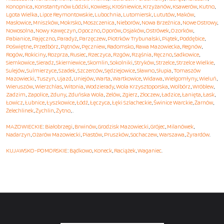
Konopnica
,
Konstantynów Łódzki
,
Kowiesy
,
Krośniewice
,
Krzyżanów
,
Ksawerów
,
Kutno
,
Lgota Wielka
,
Lipce Reymontowskie
,
Lubochnia
,
Lutomiersk
,
Lututów
,
Maków
,
Masłowice
,
Mniszków
,
Mokrsko
,
Moszczenica
,
Nieborów
,
Nowa Brzeźnica
,
Nowe Ostrowy
,
Nowosolna
,
Nowy Kawęczyn
,
Opoczno
,
Oporów
,
Osjaków
,
Ostrówek
,
Ozorków
,
Pabianice
,
Pajęczno
,
Paradyż
,
Parzęczew
,
Piotrków Trybunalski
,
Piątek
,
Poddębice
,
Poświętne
,
Przedbórz
,
Pątnów
,
Pęczniew
,
Radomsko
,
Rawa Mazowiecka
,
Regnów
,
Rogów
,
Rokiciny
,
Rozprza
,
Rusiec
,
Rzeczyca
,
Rzgów
,
Rząśnia
,
Ręczno
,
Sadkowice
,
Siemkowice
,
Sieradz
,
Skierniewice
,
Skomlin
,
Sokolniki
,
Stryków
,
Strzelce
,
Strzelce Wielkie
,
Sulejów
,
Sulmierzyce
,
Szadek
,
Szczerców
,
Sędziejowice
,
Sławno
,
Słupia
,
Tomaszów
Mazowiecki
,
Tuszyn
,
Ujazd
,
Uniejów
,
Warta
,
Wartkowice
,
Widawa
,
Wielgomłyny
,
Wieluń
,
Wieruszów
,
Wierzchlas
,
Witonia
,
Wodzierady
,
Wola Krzysztoporska
,
Wolbórz
,
Wróblew
,
Zadzim
,
Zapolice
,
Zduny
,
Zduńska Wola
,
Zelów
,
Zgierz
,
Złoczew
,
Ładzice
,
Łanięta
,
Łask
,
Łowicz
,
Łubnice
,
Łyszkowice
,
Łódź
,
Łęczyca
,
Łęki Szlacheckie
,
Świnice Warckie
,
Żarnów
,
Żelechlinek
,
Żychlin
,
Żytno
, .
MAZOWIECKIE
:
Białobrzegi
,
Brwinów
,
Grodzisk Mazowiecki
,
Grójec
,
Milanówek
,
Nadarzyn
,
Ożarów Mazowiecki
,
Piastów
,
Pruszków
,
Sochaczew
,
Warszawa
,
Żyrardów
.
KUJAWSKO-POMORSKIE
:
Bądkowo
,
Koneck
,
Raciążek
,
Waganiec
.