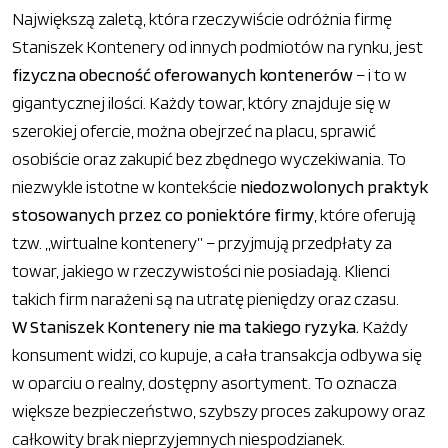
Największą zaletą, która rzeczywiście odróżnia firmę
Staniszek Kontenery od innych podmiotów na rynku, jest
fizyczna obecność oferowanych kontenerów
– i to w
gigantycznej ilości. Każdy towar, który znajduje się w
szerokiej ofercie, można obejrzeć na placu, sprawić
osobiście oraz zakupić bez zbędnego wyczekiwania. To
niezwykle istotne w kontekście
niedozwolonych praktyk
stosowanych przez co poniektóre firmy
, które oferują
tzw. „wirtualne kontenery” – przyjmują przedpłaty za
towar, jakiego w rzeczywistości nie posiadają. Klienci
takich firm narażeni są na utratę pieniędzy oraz czasu.
W Staniszek Kontenery nie ma takiego ryzyka.
Każdy
konsument widzi, co kupuje, a cała transakcja odbywa się
w oparciu o realny, dostępny asortyment. To oznacza
większe bezpieczeństwo, szybszy proces zakupowy oraz
całkowity brak nieprzyjemnych niespodzianek.