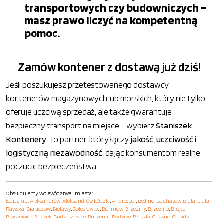
transportowych czy budowniczych –
masz prawo liczyć na kompetentną
pomoc.
Zamów kontener z dostawą już dziś!
Jeśli poszukujesz przetestowanego dostawcy
kontenerów magazynowych lub morskich, który nie tylko
oferuje uczciwą sprzedaż, ale także gwarantuje
bezpieczny transport na miejsce – wybierz
Staniszek
Kontenery
. To partner, który łączy
jakość, uczciwość i
logistyczną niezawodność
, dając konsumentom realne
poczucie bezpieczeństwa.
Obsługujemy województwa i miasta:
ŁÓDZKIE
:
Aleksandrów
,
Aleksandrów Łódzki
,
Andrespol
,
Bedlno
,
Bełchatów
,
Biała
,
Biała
Rawska
,
Białaczów
,
Bielawy
,
Bolesławiec
,
Bolimów
,
Brzeziny
,
Brzeźnio
,
Brójce
,
Brąszewice
,
Buczek
,
Budziszewice
,
Burzenin
,
Będków
,
Błaszki
,
Chąśno
,
Cielądz
,