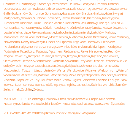
Czarnocin
,
Czarnożyły
,
Czastary
,
Czerniewice
,
Dalików
,
Daszyna
,
Dmosin
,
Dobroń
,
Dobryszyce
,
Domaniewice
,
Drużbice
,
Drzewica
,
Działoszyn
,
Dąbrowice
,
Dłutów
,
Galewice
,
Gidle
,
Godzianów
,
Gomunice
,
Gorzkowice
,
Goszczanów
,
Grabica
,
Grabów
,
Góra Świętej
Małgorzaty
,
Głowno
,
Głuchów
,
Inowłódz
,
Jeżów
,
Kamieńsk
,
Kiernozia
,
Kiełczygłów
,
Kleszczów
,
Klonowa
,
Kluki
,
Kobiele Wielkie
,
Kocierzew Południowy
,
Kodrąb
,
Koluszki
,
Konopnica
,
Konstantynów Łódzki
,
Kowiesy
,
Krośniewice
,
Krzyżanów
,
Ksawerów
,
Kutno
,
Lgota Wielka
,
Lipce Reymontowskie
,
Lubochnia
,
Lutomiersk
,
Lututów
,
Maków
,
Masłowice
,
Mniszków
,
Mokrsko
,
Moszczenica
,
Nieborów
,
Nowa Brzeźnica
,
Nowe Ostrowy
,
Nowosolna
,
Nowy Kawęczyn
,
Opoczno
,
Oporów
,
Osjaków
,
Ostrówek
,
Ozorków
,
Pabianice
,
Pajęczno
,
Paradyż
,
Parzęczew
,
Piotrków Trybunalski
,
Piątek
,
Poddębice
,
Poświętne
,
Przedbórz
,
Pątnów
,
Pęczniew
,
Radomsko
,
Rawa Mazowiecka
,
Regnów
,
Rogów
,
Rokiciny
,
Rozprza
,
Rusiec
,
Rzeczyca
,
Rzgów
,
Rząśnia
,
Ręczno
,
Sadkowice
,
Siemkowice
,
Sieradz
,
Skierniewice
,
Skomlin
,
Sokolniki
,
Stryków
,
Strzelce
,
Strzelce Wielkie
,
Sulejów
,
Sulmierzyce
,
Szadek
,
Szczerców
,
Sędziejowice
,
Sławno
,
Słupia
,
Tomaszów
Mazowiecki
,
Tuszyn
,
Ujazd
,
Uniejów
,
Warta
,
Wartkowice
,
Widawa
,
Wielgomłyny
,
Wieluń
,
Wieruszów
,
Wierzchlas
,
Witonia
,
Wodzierady
,
Wola Krzysztoporska
,
Wolbórz
,
Wróblew
,
Zadzim
,
Zapolice
,
Zduny
,
Zduńska Wola
,
Zelów
,
Zgierz
,
Złoczew
,
Ładzice
,
Łanięta
,
Łask
,
Łowicz
,
Łubnice
,
Łyszkowice
,
Łódź
,
Łęczyca
,
Łęki Szlacheckie
,
Świnice Warckie
,
Żarnów
,
Żelechlinek
,
Żychlin
,
Żytno
, .
MAZOWIECKIE
:
Białobrzegi
,
Brwinów
,
Grodzisk Mazowiecki
,
Grójec
,
Milanówek
,
Nadarzyn
,
Ożarów Mazowiecki
,
Piastów
,
Pruszków
,
Sochaczew
,
Warszawa
,
Żyrardów
.
KUJAWSKO-POMORSKIE
:
Bądkowo
,
Koneck
,
Raciążek
,
Waganiec
.