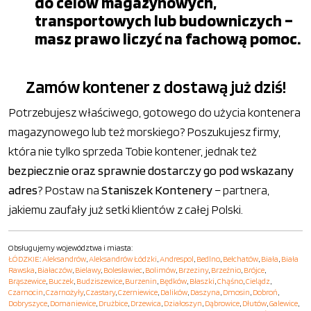
do celów magazynowych,
transportowych lub budowniczych –
masz prawo liczyć na fachową pomoc.
Zamów kontener z dostawą już dziś!
Potrzebujesz właściwego, gotowego do użycia kontenera
magazynowego lub też morskiego? Poszukujesz firmy,
która nie tylko sprzeda Tobie kontener, jednak też
bezpiecznie oraz sprawnie dostarczy go pod wskazany
adres
? Postaw na
Staniszek Kontenery
– partnera,
jakiemu zaufały już setki klientów z całej Polski.
Obsługujemy województwa i miasta:
ŁÓDZKIE
:
Aleksandrów
,
Aleksandrów Łódzki
,
Andrespol
,
Bedlno
,
Bełchatów
,
Biała
,
Biała
Rawska
,
Białaczów
,
Bielawy
,
Bolesławiec
,
Bolimów
,
Brzeziny
,
Brzeźnio
,
Brójce
,
Brąszewice
,
Buczek
,
Budziszewice
,
Burzenin
,
Będków
,
Błaszki
,
Chąśno
,
Cielądz
,
Czarnocin
,
Czarnożyły
,
Czastary
,
Czerniewice
,
Dalików
,
Daszyna
,
Dmosin
,
Dobroń
,
Dobryszyce
,
Domaniewice
,
Drużbice
,
Drzewica
,
Działoszyn
,
Dąbrowice
,
Dłutów
,
Galewice
,