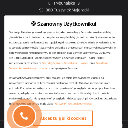
ul. Trybunalska 19
95-080 Tuszynek Majoracki
🍪 Szanowny Użytkowniku!
Szanując Państwa prawo do prywatności jako prowadzący Serwis Internetowy (dalej
„Serwis”) oraz Administrator danych osobowych (dalej „Administrator”), w rozumieniu
+48
729-133-333
Rozporządzenia Parlamentu Europejskiego i Rady (UE) 2016/679 z dnia 27 kwietnia 2016 r.
biuro@601144444.pl
w sprawie ochrony osób fizycznych w związku z przetwarzaniem danych osobowych i w
sprawie swobodnego przepływu takich danych oraz uchylenia dyrektywy 95/46/WE
(Dz.U.UE.L.2016.119.1 – ogólne rozporządzenie o ochronie danych – dalej „RODO”),
niniejszym przedstawiam
Politykę Ochrony Prywatności – więcej,
oraz
Regulamin
Kontakt
Serwisu Internetowego – więcej,
obowiązujące w Serwisie.
W ramach Serwisu stosujemy pliki cookies. Ich celem jest świadczenie usług na
najwyższym poziomie, w tym również dostosowanych do Państwa indywidualnych
Regulamin serwisu
potrzeb. Korzystanie z witryny bez zmiany ustawień przeglądarki dotyczących cookies
Polityka Ochrony Prywatności
oznacza, że będą one umieszczane w Państwa urządzeniu. W każdej chwili możecie
Państwo dokonać zmiany ustawień przeglądarki dotyczących plików cookies. Dodatkowe
Polityka Plików Cookies
informacje na ten temat znajdują w
Polityce Plików Cookies – więcej.
Mapa strony
Akceptuję pliki cookies
Copyright ©
StaniaszekKontenery.pl
- 2026 All Rights Reserved.