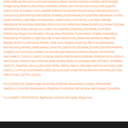
Gidle
,
Godzianów
,
Gomunice
,
Gorzkowice
,
Goszczanów
,
Grabica
,
Grabów
,
Góra Świętej
Małgorzaty
,
Głowno
,
Głuchów
,
Inowłódz
,
Jeżów
,
Kamieńsk
,
Kiernozia
,
Kiełczygłów
,
Kleszczów
,
Klonowa
,
Kluki
,
Kobiele Wielkie
,
Kocierzew Południowy
,
Kodrąb
,
Koluszki
,
Konopnica
,
Konstantynów Łódzki
,
Kowiesy
,
Krośniewice
,
Krzyżanów
,
Ksawerów
,
Kutno
,
Lgota Wielka
,
Lipce Reymontowskie
,
Lubochnia
,
Lutomiersk
,
Lututów
,
Maków
,
Masłowice
,
Mniszków
,
Mokrsko
,
Moszczenica
,
Nieborów
,
Nowa Brzeźnica
,
Nowe Ostrowy
,
Nowosolna
,
Nowy Kawęczyn
,
Opoczno
,
Oporów
,
Osjaków
,
Ostrówek
,
Ozorków
,
Pabianice
,
Pajęczno
,
Paradyż
,
Parzęczew
,
Piotrków Trybunalski
,
Piątek
,
Poddębice
,
Poświętne
,
Przedbórz
,
Pątnów
,
Pęczniew
,
Radomsko
,
Rawa Mazowiecka
,
Regnów
,
Rogów
,
Rokiciny
,
Rozprza
,
Rusiec
,
Rzeczyca
,
Rzgów
,
Rząśnia
,
Ręczno
,
Sadkowice
,
Siemkowice
,
Sieradz
,
Skierniewice
,
Skomlin
,
Sokolniki
,
Stryków
,
Strzelce
,
Strzelce Wielkie
,
Sulejów
,
Sulmierzyce
,
Szadek
,
Szczerców
,
Sędziejowice
,
Sławno
,
Słupia
,
Tomaszów
Mazowiecki
,
Tuszyn
,
Ujazd
,
Uniejów
,
Warta
,
Wartkowice
,
Widawa
,
Wielgomłyny
,
Wieluń
,
Wieruszów
,
Wierzchlas
,
Witonia
,
Wodzierady
,
Wola Krzysztoporska
,
Wolbórz
,
Wróblew
,
Zadzim
,
Zapolice
,
Zduny
,
Zduńska Wola
,
Zelów
,
Zgierz
,
Złoczew
,
Ładzice
,
Łanięta
,
Łask
,
Łowicz
,
Łubnice
,
Łyszkowice
,
Łódź
,
Łęczyca
,
Łęki Szlacheckie
,
Świnice Warckie
,
Żarnów
,
Żelechlinek
,
Żychlin
,
Żytno
, .
MAZOWIECKIE
:
Białobrzegi
,
Brwinów
,
Grodzisk Mazowiecki
,
Grójec
,
Milanówek
,
Nadarzyn
,
Ożarów Mazowiecki
,
Piastów
,
Pruszków
,
Sochaczew
,
Warszawa
,
Żyrardów
.
KUJAWSKO-POMORSKIE
:
Bądkowo
,
Koneck
,
Raciążek
,
Waganiec
.