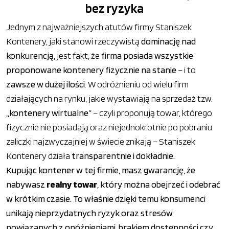
bez ryzyka
Jednym z najważniejszych atutów firmy Staniszek
Kontenery, jaki stanowi rzeczywistą
dominację nad
konkurencją
, jest fakt, że
firma posiada wszystkie
proponowane kontenery fizycznie na stanie
– i to
zawsze w dużej ilości
. W odróżnieniu od wielu firm
działających na rynku, jakie wystawiają na sprzedaż tzw.
„kontenery wirtualne”
– czyli proponują towar, którego
fizycznie nie posiadają oraz niejednokrotnie po pobraniu
zaliczki najzwyczajniej w świecie znikają – Staniszek
Kontenery działa
transparentnie i dokładnie.
Kupując kontener w tej firmie, masz gwarancję, że
nabywasz
realny towar
, który można obejrzeć i odebrać
w krótkim czasie. To właśnie dzięki temu konsumenci
unikają nieprzydatnych ryzyk oraz stresów
powiązanych z opóźnieniami, brakiem dostępności czy