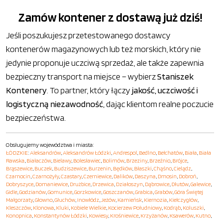
Zamów kontener z dostawą już dziś!
Jeśli poszukujesz przetestowanego dostawcy
kontenerów magazynowych lub też morskich, który nie
jedynie proponuje uczciwą sprzedaż, ale także zapewnia
bezpieczny transport na miejsce – wybierz
Staniszek
Kontenery
. To partner, który łączy
jakość, uczciwość i
logistyczną niezawodność
, dając klientom realne poczucie
bezpieczeństwa.
Obsługujemy województwa i miasta:
ŁÓDZKIE
:
Aleksandrów
,
Aleksandrów Łódzki
,
Andrespol
,
Bedlno
,
Bełchatów
,
Biała
,
Biała
Rawska
,
Białaczów
,
Bielawy
,
Bolesławiec
,
Bolimów
,
Brzeziny
,
Brzeźnio
,
Brójce
,
Brąszewice
,
Buczek
,
Budziszewice
,
Burzenin
,
Będków
,
Błaszki
,
Chąśno
,
Cielądz
,
Czarnocin
,
Czarnożyły
,
Czastary
,
Czerniewice
,
Dalików
,
Daszyna
,
Dmosin
,
Dobroń
,
Dobryszyce
,
Domaniewice
,
Drużbice
,
Drzewica
,
Działoszyn
,
Dąbrowice
,
Dłutów
,
Galewice
,
Gidle
,
Godzianów
,
Gomunice
,
Gorzkowice
,
Goszczanów
,
Grabica
,
Grabów
,
Góra Świętej
Małgorzaty
,
Głowno
,
Głuchów
,
Inowłódz
,
Jeżów
,
Kamieńsk
,
Kiernozia
,
Kiełczygłów
,
Kleszczów
,
Klonowa
,
Kluki
,
Kobiele Wielkie
,
Kocierzew Południowy
,
Kodrąb
,
Koluszki
,
Konopnica
,
Konstantynów Łódzki
,
Kowiesy
,
Krośniewice
,
Krzyżanów
,
Ksawerów
,
Kutno
,