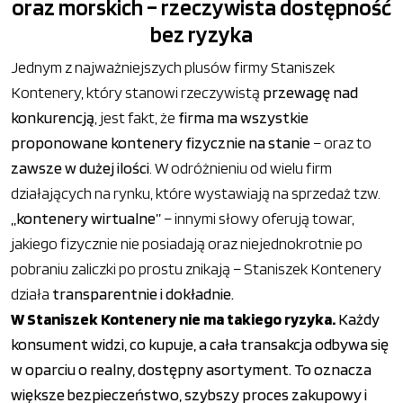
oraz morskich – rzeczywista dostępność
bez ryzyka
Jednym z najważniejszych plusów firmy Staniszek
Kontenery, który stanowi rzeczywistą
przewagę nad
konkurencją
, jest fakt, że
firma ma wszystkie
proponowane kontenery fizycznie na stanie
– oraz to
zawsze w dużej ilości
. W odróżnieniu od wielu firm
działających na rynku, które wystawiają na sprzedaż tzw.
„kontenery wirtualne”
– innymi słowy oferują towar,
jakiego fizycznie nie posiadają oraz niejednokrotnie po
pobraniu zaliczki po prostu znikają – Staniszek Kontenery
działa
transparentnie i dokładnie.
W Staniszek Kontenery nie ma takiego ryzyka.
Każdy
konsument widzi, co kupuje, a cała transakcja odbywa się
w oparciu o realny, dostępny asortyment. To oznacza
większe bezpieczeństwo, szybszy proces zakupowy i