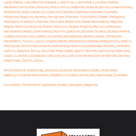
Lgota Wielka
,
Lipce Reymontowskie
,
Lubochnia
,
Lutomiersk
,
Lututów
,
Maków
,
Masłowice
,
Mniszków
,
Mokrsko
,
Moszczenica
,
Nieborów
,
Nowa Brzeźnica
,
Nowe Ostrowy
,
Nowosolna
,
Nowy Kawęczyn
,
Opoczno
,
Oporów
,
Osjaków
,
Ostrówek
,
Ozorków
,
Pabianice
,
Pajęczno
,
Paradyż
,
Parzęczew
,
Piotrków Trybunalski
,
Piątek
,
Poddębice
,
Poświętne
,
Przedbórz
,
Pątnów
,
Pęczniew
,
Radomsko
,
Rawa Mazowiecka
,
Regnów
,
Rogów
,
Rokiciny
,
Rozprza
,
Rusiec
,
Rzeczyca
,
Rzgów
,
Rząśnia
,
Ręczno
,
Sadkowice
,
Siemkowice
,
Sieradz
,
Skierniewice
,
Skomlin
,
Sokolniki
,
Stryków
,
Strzelce
,
Strzelce Wielkie
,
Sulejów
,
Sulmierzyce
,
Szadek
,
Szczerców
,
Sędziejowice
,
Sławno
,
Słupia
,
Tomaszów
Mazowiecki
,
Tuszyn
,
Ujazd
,
Uniejów
,
Warta
,
Wartkowice
,
Widawa
,
Wielgomłyny
,
Wieluń
,
Wieruszów
,
Wierzchlas
,
Witonia
,
Wodzierady
,
Wola Krzysztoporska
,
Wolbórz
,
Wróblew
,
Zadzim
,
Zapolice
,
Zduny
,
Zduńska Wola
,
Zelów
,
Zgierz
,
Złoczew
,
Ładzice
,
Łanięta
,
Łask
,
Łowicz
,
Łubnice
,
Łyszkowice
,
Łódź
,
Łęczyca
,
Łęki Szlacheckie
,
Świnice Warckie
,
Żarnów
,
Żelechlinek
,
Żychlin
,
Żytno
, .
MAZOWIECKIE
:
Białobrzegi
,
Brwinów
,
Grodzisk Mazowiecki
,
Grójec
,
Milanówek
,
Nadarzyn
,
Ożarów Mazowiecki
,
Piastów
,
Pruszków
,
Sochaczew
,
Warszawa
,
Żyrardów
.
KUJAWSKO-POMORSKIE
:
Bądkowo
,
Koneck
,
Raciążek
,
Waganiec
.