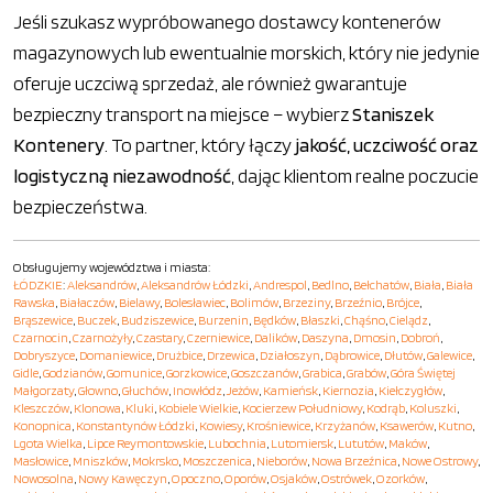
Jeśli szukasz wypróbowanego dostawcy kontenerów
magazynowych lub ewentualnie morskich, który nie jedynie
oferuje uczciwą sprzedaż, ale również gwarantuje
bezpieczny transport na miejsce – wybierz
Staniszek
Kontenery
. To partner, który łączy
jakość, uczciwość oraz
logistyczną niezawodność
, dając klientom realne poczucie
bezpieczeństwa.
Obsługujemy województwa i miasta:
ŁÓDZKIE
:
Aleksandrów
,
Aleksandrów Łódzki
,
Andrespol
,
Bedlno
,
Bełchatów
,
Biała
,
Biała
Rawska
,
Białaczów
,
Bielawy
,
Bolesławiec
,
Bolimów
,
Brzeziny
,
Brzeźnio
,
Brójce
,
Brąszewice
,
Buczek
,
Budziszewice
,
Burzenin
,
Będków
,
Błaszki
,
Chąśno
,
Cielądz
,
Czarnocin
,
Czarnożyły
,
Czastary
,
Czerniewice
,
Dalików
,
Daszyna
,
Dmosin
,
Dobroń
,
Dobryszyce
,
Domaniewice
,
Drużbice
,
Drzewica
,
Działoszyn
,
Dąbrowice
,
Dłutów
,
Galewice
,
Gidle
,
Godzianów
,
Gomunice
,
Gorzkowice
,
Goszczanów
,
Grabica
,
Grabów
,
Góra Świętej
Małgorzaty
,
Głowno
,
Głuchów
,
Inowłódz
,
Jeżów
,
Kamieńsk
,
Kiernozia
,
Kiełczygłów
,
Kleszczów
,
Klonowa
,
Kluki
,
Kobiele Wielkie
,
Kocierzew Południowy
,
Kodrąb
,
Koluszki
,
Konopnica
,
Konstantynów Łódzki
,
Kowiesy
,
Krośniewice
,
Krzyżanów
,
Ksawerów
,
Kutno
,
Lgota Wielka
,
Lipce Reymontowskie
,
Lubochnia
,
Lutomiersk
,
Lututów
,
Maków
,
Masłowice
,
Mniszków
,
Mokrsko
,
Moszczenica
,
Nieborów
,
Nowa Brzeźnica
,
Nowe Ostrowy
,
Nowosolna
,
Nowy Kawęczyn
,
Opoczno
,
Oporów
,
Osjaków
,
Ostrówek
,
Ozorków
,