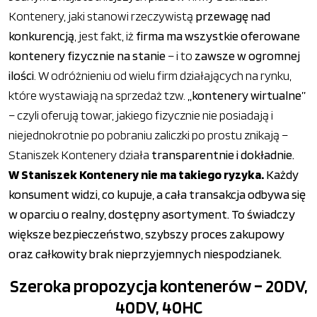
Kontenery, jaki stanowi rzeczywistą
przewagę nad
konkurencją
, jest fakt, iż
firma ma wszystkie oferowane
kontenery fizycznie na stanie
– i to
zawsze w ogromnej
ilości
. W odróżnieniu od wielu firm działających na rynku,
które wystawiają na sprzedaż tzw.
„kontenery wirtualne”
– czyli oferują towar, jakiego fizycznie nie posiadają i
niejednokrotnie po pobraniu zaliczki po prostu znikają –
Staniszek Kontenery działa
transparentnie i dokładnie.
W Staniszek Kontenery nie ma takiego ryzyka.
Każdy
konsument widzi, co kupuje, a cała transakcja odbywa się
w oparciu o realny, dostępny asortyment. To świadczy
większe bezpieczeństwo, szybszy proces zakupowy
oraz całkowity brak nieprzyjemnych niespodzianek.
Szeroka propozycja kontenerów – 20DV,
40DV, 40HC