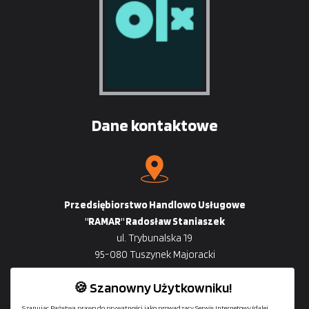
Dane kontaktowe
Przedsiębiorstwo Handlowo Usługowe
"RAMAR" Radosław Staniaszek
ul. Trybunalska 19
95-080 Tuszynek Majoracki
🍪 Szanowny Użytkowniku!
Szanując Państwa prawo do prywatności jako prowadzący Serwis Internetowy (dalej