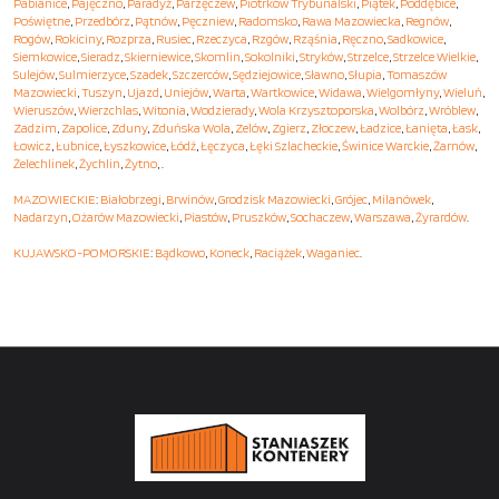
Pabianice
,
Pajęczno
,
Paradyż
,
Parzęczew
,
Piotrków Trybunalski
,
Piątek
,
Poddębice
,
Poświętne
,
Przedbórz
,
Pątnów
,
Pęczniew
,
Radomsko
,
Rawa Mazowiecka
,
Regnów
,
Rogów
,
Rokiciny
,
Rozprza
,
Rusiec
,
Rzeczyca
,
Rzgów
,
Rząśnia
,
Ręczno
,
Sadkowice
,
Siemkowice
,
Sieradz
,
Skierniewice
,
Skomlin
,
Sokolniki
,
Stryków
,
Strzelce
,
Strzelce Wielkie
,
Sulejów
,
Sulmierzyce
,
Szadek
,
Szczerców
,
Sędziejowice
,
Sławno
,
Słupia
,
Tomaszów
Mazowiecki
,
Tuszyn
,
Ujazd
,
Uniejów
,
Warta
,
Wartkowice
,
Widawa
,
Wielgomłyny
,
Wieluń
,
Wieruszów
,
Wierzchlas
,
Witonia
,
Wodzierady
,
Wola Krzysztoporska
,
Wolbórz
,
Wróblew
,
Zadzim
,
Zapolice
,
Zduny
,
Zduńska Wola
,
Zelów
,
Zgierz
,
Złoczew
,
Ładzice
,
Łanięta
,
Łask
,
Łowicz
,
Łubnice
,
Łyszkowice
,
Łódź
,
Łęczyca
,
Łęki Szlacheckie
,
Świnice Warckie
,
Żarnów
,
Żelechlinek
,
Żychlin
,
Żytno
, .
MAZOWIECKIE
:
Białobrzegi
,
Brwinów
,
Grodzisk Mazowiecki
,
Grójec
,
Milanówek
,
Nadarzyn
,
Ożarów Mazowiecki
,
Piastów
,
Pruszków
,
Sochaczew
,
Warszawa
,
Żyrardów
.
KUJAWSKO-POMORSKIE
:
Bądkowo
,
Koneck
,
Raciążek
,
Waganiec
.