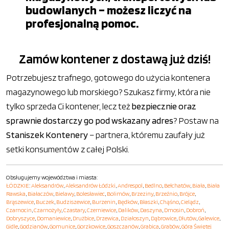
budowlanych – możesz liczyć na
profesjonalną pomoc.
Zamów kontener z dostawą już dziś!
Potrzebujesz trafnego, gotowego do użycia kontenera
magazynowego lub morskiego? Szukasz firmy, która nie
tylko sprzeda Ci kontener, lecz też
bezpiecznie oraz
sprawnie dostarczy go pod wskazany adres
? Postaw na
Staniszek Kontenery
– partnera, któremu zaufały już
setki konsumentów z całej Polski.
Obsługujemy województwa i miasta:
ŁÓDZKIE
:
Aleksandrów
,
Aleksandrów Łódzki
,
Andrespol
,
Bedlno
,
Bełchatów
,
Biała
,
Biała
Rawska
,
Białaczów
,
Bielawy
,
Bolesławiec
,
Bolimów
,
Brzeziny
,
Brzeźnio
,
Brójce
,
Brąszewice
,
Buczek
,
Budziszewice
,
Burzenin
,
Będków
,
Błaszki
,
Chąśno
,
Cielądz
,
Czarnocin
,
Czarnożyły
,
Czastary
,
Czerniewice
,
Dalików
,
Daszyna
,
Dmosin
,
Dobroń
,
Dobryszyce
,
Domaniewice
,
Drużbice
,
Drzewica
,
Działoszyn
,
Dąbrowice
,
Dłutów
,
Galewice
,
Gidle
,
Godzianów
,
Gomunice
,
Gorzkowice
,
Goszczanów
,
Grabica
,
Grabów
,
Góra Świętej