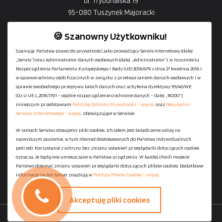
ul. Trybunalska 19
95-080 Tuszynek Majoracki
🍪 Szanowny Użytkowniku!
Szanując Państwa prawo do prywatności jako prowadzący Serwis Internetowy (dalej
„Serwis”) oraz Administrator danych osobowych (dalej „Administrator”), w rozumieniu
+48
729-133-333
Rozporządzenia Parlamentu Europejskiego i Rady (UE) 2016/679 z dnia 27 kwietnia 2016 r.
biuro@601144444.pl
w sprawie ochrony osób fizycznych w związku z przetwarzaniem danych osobowych i w
sprawie swobodnego przepływu takich danych oraz uchylenia dyrektywy 95/46/WE
(Dz.U.UE.L.2016.119.1 – ogólne rozporządzenie o ochronie danych – dalej „RODO”),
niniejszym przedstawiam
Politykę Ochrony Prywatności – więcej,
oraz
Regulamin
Kontakt
Serwisu Internetowego – więcej,
obowiązujące w Serwisie.
W ramach Serwisu stosujemy pliki cookies. Ich celem jest świadczenie usług na
najwyższym poziomie, w tym również dostosowanych do Państwa indywidualnych
Regulamin serwisu
potrzeb. Korzystanie z witryny bez zmiany ustawień przeglądarki dotyczących cookies
Polityka Ochrony Prywatności
oznacza, że będą one umieszczane w Państwa urządzeniu. W każdej chwili możecie
Państwo dokonać zmiany ustawień przeglądarki dotyczących plików cookies. Dodatkowe
Polityka Plików Cookies
informacje na ten temat znajdują w
Polityce Plików Cookies – więcej.
Mapa strony
Akceptuję pliki cookies
Copyright ©
StaniaszekKontenery.pl
- 2026 All Rights Reserved.