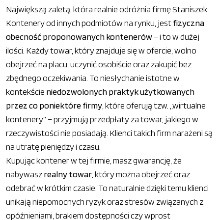
Największą zaletą, która realnie odróżnia firmę Staniszek
Kontenery od innych podmiotów na rynku, jest
fizyczna
obecność proponowanych kontenerów
– i to w dużej
ilości. Każdy towar, który znajduje się w ofercie, wolno
obejrzeć na placu, uczynić osobiście oraz zakupić bez
zbędnego oczekiwania. To niesłychanie istotne w
kontekście
niedozwolonych praktyk użytkowanych
przez co poniektóre firmy
, które oferują tzw. „wirtualne
kontenery” – przyjmują przedpłaty za towar, jakiego w
rzeczywistości nie posiadają. Klienci takich firm narażeni są
na utratę pieniędzy i czasu.
Kupując kontener w tej firmie, masz gwarancję, że
nabywasz
realny towar
, który można obejrzeć oraz
odebrać w krótkim czasie. To naturalnie dzięki temu klienci
unikają niepomocnych ryzyk oraz stresów związanych z
opóźnieniami, brakiem dostępności czy wprost