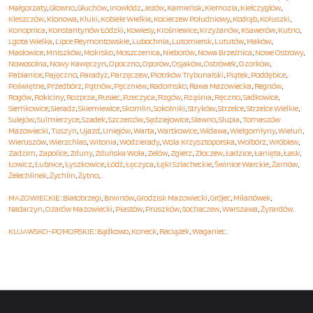
Małgorzaty
,
Głowno
,
Głuchów
,
Inowłódz
,
Jeżów
,
Kamieńsk
,
Kiernozia
,
Kiełczygłów
,
Kleszczów
,
Klonowa
,
Kluki
,
Kobiele Wielkie
,
Kocierzew Południowy
,
Kodrąb
,
Koluszki
,
Konopnica
,
Konstantynów Łódzki
,
Kowiesy
,
Krośniewice
,
Krzyżanów
,
Ksawerów
,
Kutno
,
Lgota Wielka
,
Lipce Reymontowskie
,
Lubochnia
,
Lutomiersk
,
Lututów
,
Maków
,
Masłowice
,
Mniszków
,
Mokrsko
,
Moszczenica
,
Nieborów
,
Nowa Brzeźnica
,
Nowe Ostrowy
,
Nowosolna
,
Nowy Kawęczyn
,
Opoczno
,
Oporów
,
Osjaków
,
Ostrówek
,
Ozorków
,
Pabianice
,
Pajęczno
,
Paradyż
,
Parzęczew
,
Piotrków Trybunalski
,
Piątek
,
Poddębice
,
Poświętne
,
Przedbórz
,
Pątnów
,
Pęczniew
,
Radomsko
,
Rawa Mazowiecka
,
Regnów
,
Rogów
,
Rokiciny
,
Rozprza
,
Rusiec
,
Rzeczyca
,
Rzgów
,
Rząśnia
,
Ręczno
,
Sadkowice
,
Siemkowice
,
Sieradz
,
Skierniewice
,
Skomlin
,
Sokolniki
,
Stryków
,
Strzelce
,
Strzelce Wielkie
,
Sulejów
,
Sulmierzyce
,
Szadek
,
Szczerców
,
Sędziejowice
,
Sławno
,
Słupia
,
Tomaszów
Mazowiecki
,
Tuszyn
,
Ujazd
,
Uniejów
,
Warta
,
Wartkowice
,
Widawa
,
Wielgomłyny
,
Wieluń
,
Wieruszów
,
Wierzchlas
,
Witonia
,
Wodzierady
,
Wola Krzysztoporska
,
Wolbórz
,
Wróblew
,
Zadzim
,
Zapolice
,
Zduny
,
Zduńska Wola
,
Zelów
,
Zgierz
,
Złoczew
,
Ładzice
,
Łanięta
,
Łask
,
Łowicz
,
Łubnice
,
Łyszkowice
,
Łódź
,
Łęczyca
,
Łęki Szlacheckie
,
Świnice Warckie
,
Żarnów
,
Żelechlinek
,
Żychlin
,
Żytno
, .
MAZOWIECKIE
:
Białobrzegi
,
Brwinów
,
Grodzisk Mazowiecki
,
Grójec
,
Milanówek
,
Nadarzyn
,
Ożarów Mazowiecki
,
Piastów
,
Pruszków
,
Sochaczew
,
Warszawa
,
Żyrardów
.
KUJAWSKO-POMORSKIE
:
Bądkowo
,
Koneck
,
Raciążek
,
Waganiec
.