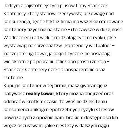
Jednym z najistotniejszych plusów firmy Staniszek
Kontenery, który stanowi rzeczywistą
przewagę nad
konkurencją
, będzie fakt, iż
firma ma wszelkie oferowane
kontenery fizycznie na stanie
– i to
zawsze w dużej ilości
.
W odróżnieniu od wielu firm działających na rynku, jakie
wystawiają na sprzedaż tzw.
„kontenery wirtualne”
–
inaczej oferują towar, jakiego fizycznie nie posiadają i
wielokrotnie po pobraniu zaliczki po prostu znikają –
Staniszek Kontenery działa
transparentnie oraz
rzetelnie.
Kupując kontener w tej firmie, masz gwarancję, iż
nabywasz
realny towar
, który można obejrzeć oraz
odebrać w krótkim czasie. To właśnie dzięki temu
konsumenci unikają niepotrzebnych ryzyk i stresów
powiązanych z opóźnieniami, brakiem dostępności lub
wręcz oszustwami, jakie niestety w dalszym ciągu