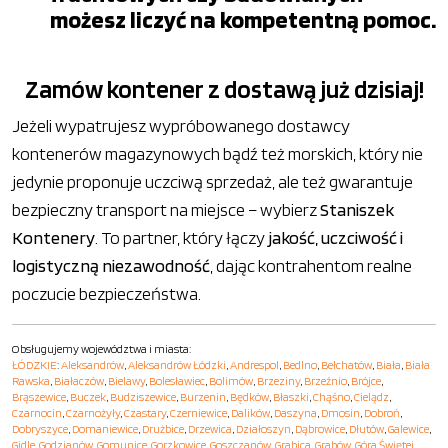
możesz liczyć na kompetentną pomoc.
Zamów kontener z dostawą już dzisiaj!
Jeżeli wypatrujesz wypróbowanego dostawcy
kontenerów magazynowych bądź też morskich, który nie
jedynie proponuje uczciwą sprzedaż, ale też gwarantuje
bezpieczny transport na miejsce – wybierz
Staniszek
Kontenery
. To partner, który łączy
jakość, uczciwość i
logistyczną niezawodność
, dając kontrahentom realne
poczucie bezpieczeństwa.
Obsługujemy województwa i miasta:
ŁÓDZKIE
:
Aleksandrów
,
Aleksandrów Łódzki
,
Andrespol
,
Bedlno
,
Bełchatów
,
Biała
,
Biała
Rawska
,
Białaczów
,
Bielawy
,
Bolesławiec
,
Bolimów
,
Brzeziny
,
Brzeźnio
,
Brójce
,
Brąszewice
,
Buczek
,
Budziszewice
,
Burzenin
,
Będków
,
Błaszki
,
Chąśno
,
Cielądz
,
Czarnocin
,
Czarnożyły
,
Czastary
,
Czerniewice
,
Dalików
,
Daszyna
,
Dmosin
,
Dobroń
,
Dobryszyce
,
Domaniewice
,
Drużbice
,
Drzewica
,
Działoszyn
,
Dąbrowice
,
Dłutów
,
Galewice
,
Gidle
,
Godzianów
,
Gomunice
,
Gorzkowice
,
Goszczanów
,
Grabica
,
Grabów
,
Góra Świętej