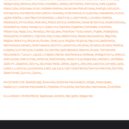
Małgorzaty
,
Głowno
,
Głuchów
,
Inowłódz
,
Jeżów
,
Kamieńsk
,
Kiernozia
,
Kiełczygłów
,
Kleszczów
,
Klonowa
,
Kluki
,
Kobiele Wielkie
,
Kocierzew Południowy
,
Kodrąb
,
Koluszki
,
Konopnica
,
Konstantynów Łódzki
,
Kowiesy
,
Krośniewice
,
Krzyżanów
,
Ksawerów
,
Kutno
,
Lgota Wielka
,
Lipce Reymontowskie
,
Lubochnia
,
Lutomiersk
,
Lututów
,
Maków
,
Masłowice
,
Mniszków
,
Mokrsko
,
Moszczenica
,
Nieborów
,
Nowa Brzeźnica
,
Nowe Ostrowy
,
Nowosolna
,
Nowy Kawęczyn
,
Opoczno
,
Oporów
,
Osjaków
,
Ostrówek
,
Ozorków
,
Pabianice
,
Pajęczno
,
Paradyż
,
Parzęczew
,
Piotrków Trybunalski
,
Piątek
,
Poddębice
,
Poświętne
,
Przedbórz
,
Pątnów
,
Pęczniew
,
Radomsko
,
Rawa Mazowiecka
,
Regnów
,
Rogów
,
Rokiciny
,
Rozprza
,
Rusiec
,
Rzeczyca
,
Rzgów
,
Rząśnia
,
Ręczno
,
Sadkowice
,
Siemkowice
,
Sieradz
,
Skierniewice
,
Skomlin
,
Sokolniki
,
Stryków
,
Strzelce
,
Strzelce Wielkie
,
Sulejów
,
Sulmierzyce
,
Szadek
,
Szczerców
,
Sędziejowice
,
Sławno
,
Słupia
,
Tomaszów
Mazowiecki
,
Tuszyn
,
Ujazd
,
Uniejów
,
Warta
,
Wartkowice
,
Widawa
,
Wielgomłyny
,
Wieluń
,
Wieruszów
,
Wierzchlas
,
Witonia
,
Wodzierady
,
Wola Krzysztoporska
,
Wolbórz
,
Wróblew
,
Zadzim
,
Zapolice
,
Zduny
,
Zduńska Wola
,
Zelów
,
Zgierz
,
Złoczew
,
Ładzice
,
Łanięta
,
Łask
,
Łowicz
,
Łubnice
,
Łyszkowice
,
Łódź
,
Łęczyca
,
Łęki Szlacheckie
,
Świnice Warckie
,
Żarnów
,
Żelechlinek
,
Żychlin
,
Żytno
, .
MAZOWIECKIE
:
Białobrzegi
,
Brwinów
,
Grodzisk Mazowiecki
,
Grójec
,
Milanówek
,
Nadarzyn
,
Ożarów Mazowiecki
,
Piastów
,
Pruszków
,
Sochaczew
,
Warszawa
,
Żyrardów
.
KUJAWSKO-POMORSKIE
:
Bądkowo
,
Koneck
,
Raciążek
,
Waganiec
.