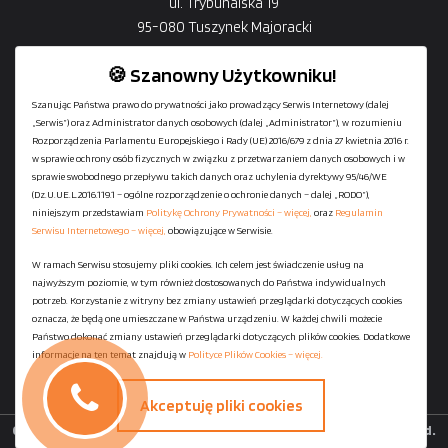
ul. Trybunalska 19
95-080 Tuszynek Majoracki
🍪 Szanowny Użytkowniku!
Szanując Państwa prawo do prywatności jako prowadzący Serwis Internetowy (dalej
„Serwis”) oraz Administrator danych osobowych (dalej „Administrator”), w rozumieniu
+48
729-133-333
Rozporządzenia Parlamentu Europejskiego i Rady (UE) 2016/679 z dnia 27 kwietnia 2016 r.
biuro@601144444.pl
w sprawie ochrony osób fizycznych w związku z przetwarzaniem danych osobowych i w
sprawie swobodnego przepływu takich danych oraz uchylenia dyrektywy 95/46/WE
(Dz.U.UE.L.2016.119.1 – ogólne rozporządzenie o ochronie danych – dalej „RODO”),
niniejszym przedstawiam
Politykę Ochrony Prywatności – więcej,
oraz
Regulamin
Kontakt
Serwisu Internetowego – więcej,
obowiązujące w Serwisie.
W ramach Serwisu stosujemy pliki cookies. Ich celem jest świadczenie usług na
najwyższym poziomie, w tym również dostosowanych do Państwa indywidualnych
Regulamin serwisu
potrzeb. Korzystanie z witryny bez zmiany ustawień przeglądarki dotyczących cookies
Polityka Ochrony Prywatności
oznacza, że będą one umieszczane w Państwa urządzeniu. W każdej chwili możecie
Państwo dokonać zmiany ustawień przeglądarki dotyczących plików cookies. Dodatkowe
Polityka Plików Cookies
informacje na ten temat znajdują w
Polityce Plików Cookies – więcej.
Mapa strony
Akceptuję pliki cookies
Copyright ©
StaniaszekKontenery.pl
- 2026 All Rights Reserved.