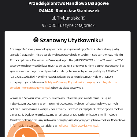
Przedsiębiorstwo Handlowo Usługowe
"RAMAR" Radosław Staniaszek
ul. Trybunalska 19
95-080 Tuszynek Majoracki
🍪 Szanowny Użytkowniku!
Szanując Państwa prawo do prywatności jako prowadzący Serwis Internetowy (dalej
„Serwis”) oraz Administrator danych osobowych (dalej „Administrator”), w rozumieniu
+48
729-133-333
Rozporządzenia Parlamentu Europejskiego i Rady (UE) 2016/679 z dnia 27 kwietnia 2016 r.
biuro@601144444.pl
w sprawie ochrony osób fizycznych w związku z przetwarzaniem danych osobowych i w
sprawie swobodnego przepływu takich danych oraz uchylenia dyrektywy 95/46/WE
(Dz.U.UE.L.2016.119.1 – ogólne rozporządzenie o ochronie danych – dalej „RODO”),
niniejszym przedstawiam
Politykę Ochrony Prywatności – więcej,
oraz
Regulamin
Kontakt
Serwisu Internetowego – więcej,
obowiązujące w Serwisie.
W ramach Serwisu stosujemy pliki cookies. Ich celem jest świadczenie usług na
najwyższym poziomie, w tym również dostosowanych do Państwa indywidualnych
Regulamin serwisu
potrzeb. Korzystanie z witryny bez zmiany ustawień przeglądarki dotyczących cookies
Polityka Ochrony Prywatności
oznacza, że będą one umieszczane w Państwa urządzeniu. W każdej chwili możecie
Państwo dokonać zmiany ustawień przeglądarki dotyczących plików cookies. Dodatkowe
Polityka Plików Cookies
informacje na ten temat znajdują w
Polityce Plików Cookies – więcej.
Mapa strony