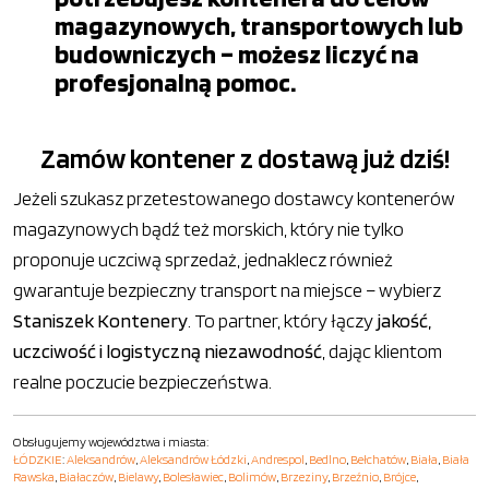
magazynowych, transportowych lub
budowniczych – możesz liczyć na
profesjonalną pomoc.
Zamów kontener z dostawą już dziś!
Jeżeli szukasz przetestowanego dostawcy kontenerów
magazynowych bądź też morskich, który nie tylko
proponuje uczciwą sprzedaż, jednaklecz również
gwarantuje bezpieczny transport na miejsce – wybierz
Staniszek Kontenery
. To partner, który łączy
jakość,
uczciwość i logistyczną niezawodność
, dając klientom
realne poczucie bezpieczeństwa.
Obsługujemy województwa i miasta:
ŁÓDZKIE
:
Aleksandrów
,
Aleksandrów Łódzki
,
Andrespol
,
Bedlno
,
Bełchatów
,
Biała
,
Biała
Rawska
,
Białaczów
,
Bielawy
,
Bolesławiec
,
Bolimów
,
Brzeziny
,
Brzeźnio
,
Brójce
,