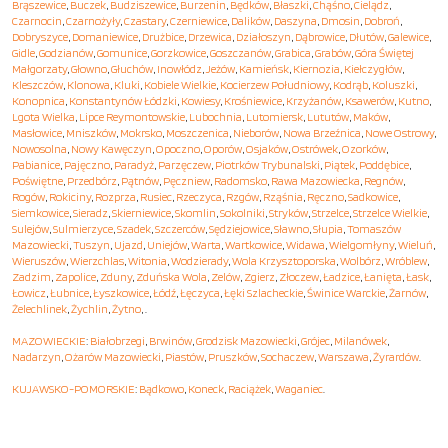
Brąszewice
,
Buczek
,
Budziszewice
,
Burzenin
,
Będków
,
Błaszki
,
Chąśno
,
Cielądz
,
Czarnocin
,
Czarnożyły
,
Czastary
,
Czerniewice
,
Dalików
,
Daszyna
,
Dmosin
,
Dobroń
,
Dobryszyce
,
Domaniewice
,
Drużbice
,
Drzewica
,
Działoszyn
,
Dąbrowice
,
Dłutów
,
Galewice
,
Gidle
,
Godzianów
,
Gomunice
,
Gorzkowice
,
Goszczanów
,
Grabica
,
Grabów
,
Góra Świętej
Małgorzaty
,
Głowno
,
Głuchów
,
Inowłódz
,
Jeżów
,
Kamieńsk
,
Kiernozia
,
Kiełczygłów
,
Kleszczów
,
Klonowa
,
Kluki
,
Kobiele Wielkie
,
Kocierzew Południowy
,
Kodrąb
,
Koluszki
,
Konopnica
,
Konstantynów Łódzki
,
Kowiesy
,
Krośniewice
,
Krzyżanów
,
Ksawerów
,
Kutno
,
Lgota Wielka
,
Lipce Reymontowskie
,
Lubochnia
,
Lutomiersk
,
Lututów
,
Maków
,
Masłowice
,
Mniszków
,
Mokrsko
,
Moszczenica
,
Nieborów
,
Nowa Brzeźnica
,
Nowe Ostrowy
,
Nowosolna
,
Nowy Kawęczyn
,
Opoczno
,
Oporów
,
Osjaków
,
Ostrówek
,
Ozorków
,
Pabianice
,
Pajęczno
,
Paradyż
,
Parzęczew
,
Piotrków Trybunalski
,
Piątek
,
Poddębice
,
Poświętne
,
Przedbórz
,
Pątnów
,
Pęczniew
,
Radomsko
,
Rawa Mazowiecka
,
Regnów
,
Rogów
,
Rokiciny
,
Rozprza
,
Rusiec
,
Rzeczyca
,
Rzgów
,
Rząśnia
,
Ręczno
,
Sadkowice
,
Siemkowice
,
Sieradz
,
Skierniewice
,
Skomlin
,
Sokolniki
,
Stryków
,
Strzelce
,
Strzelce Wielkie
,
Sulejów
,
Sulmierzyce
,
Szadek
,
Szczerców
,
Sędziejowice
,
Sławno
,
Słupia
,
Tomaszów
Mazowiecki
,
Tuszyn
,
Ujazd
,
Uniejów
,
Warta
,
Wartkowice
,
Widawa
,
Wielgomłyny
,
Wieluń
,
Wieruszów
,
Wierzchlas
,
Witonia
,
Wodzierady
,
Wola Krzysztoporska
,
Wolbórz
,
Wróblew
,
Zadzim
,
Zapolice
,
Zduny
,
Zduńska Wola
,
Zelów
,
Zgierz
,
Złoczew
,
Ładzice
,
Łanięta
,
Łask
,
Łowicz
,
Łubnice
,
Łyszkowice
,
Łódź
,
Łęczyca
,
Łęki Szlacheckie
,
Świnice Warckie
,
Żarnów
,
Żelechlinek
,
Żychlin
,
Żytno
, .
MAZOWIECKIE
:
Białobrzegi
,
Brwinów
,
Grodzisk Mazowiecki
,
Grójec
,
Milanówek
,
Nadarzyn
,
Ożarów Mazowiecki
,
Piastów
,
Pruszków
,
Sochaczew
,
Warszawa
,
Żyrardów
.
KUJAWSKO-POMORSKIE
:
Bądkowo
,
Koneck
,
Raciążek
,
Waganiec
.