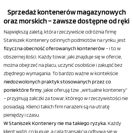
Sprzedaż kontenerów magazynowych
oraz morskich – zawsze dostępne od ręki
Największą zaletą, która rzeczywiście odróżnia firmę
Staniszek Kontenery od innych podmiotów na rynku, jest
fizyczna obecność oferowanych kontenerów
– i to w
obszernej ilości. Każdy towar, jaki znajduje się w ofercie,
można obejrzeć na placu, uczynić osobiście i zakupić bez
zbędnego wymagania. To bardzo ważne w kontekście
niedozwolonych praktyk stosowanych przez co
poniektóre firmy
, jakie oferują tzw. „wirtualne kontenery”
– przyjmują zaliczki za towar, którego w rzeczywistości nie
posiadają. Klienci takich firm narażeni są na utratę
pieniędzy i czasu.
W Staniszek Kontenery nie ma takiego ryzyka.
Każdy
klient widzi, co kupuje, a cała transakcja odbywa się w